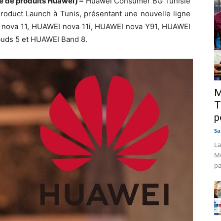
e de produits Huawei) –
Huawei Consumer BG Tunisie
duct Launch à Tunis, présentant une nouvelle ligne
 nova 11, HUAWEI nova 11i, HUAWEI nova Y91, HUAWEI
buds 5 et HUAWEI Band 8.
M
T
p
Sa
La
Mo
pa