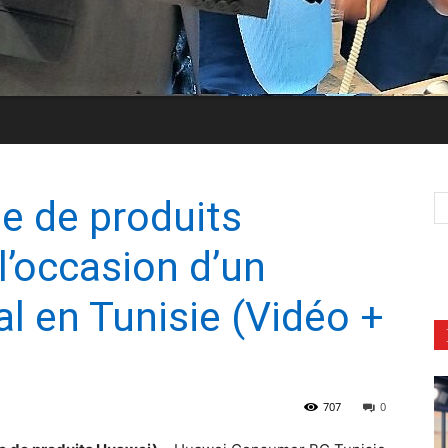
ne de produits
l’occasion d’un
l en Tunisie (Vidéo +
707
0