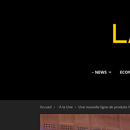
– NEWS
ECO
Accueil
- A la Une
Une nouvelle ligne de produits H