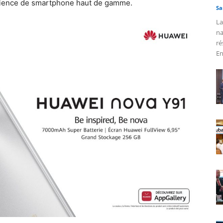
rience de smartphone haut de gamme.
Sa
La
na
ré
En