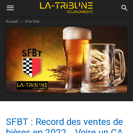
Accueil
- A la Une
SFBT : Record des ventes de
bières en 2022… Voire un CA