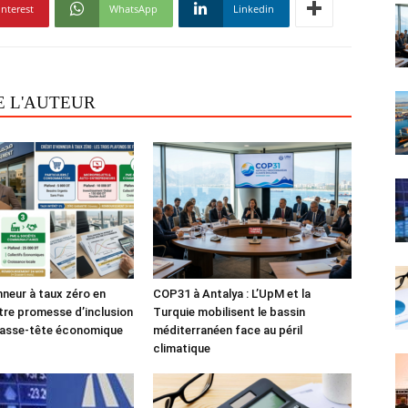
interest
WhatsApp
Linkedin
E L'AUTEUR
nneur à taux zéro en
COP31 à Antalya : L’UpM et la
tre promesse d’inclusion
Turquie mobilisent le bassin
casse-tête économique
méditerranéen face au péril
climatique