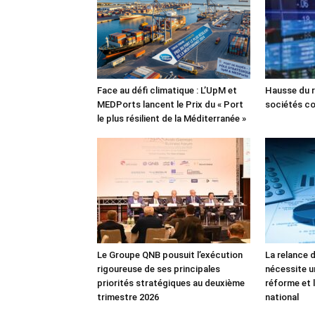
Face au défi climatique : L’UpM et
Hausse du r
MEDPorts lancent le Prix du « Port
sociétés co
le plus résilient de la Méditerranée »
Le Groupe QNB pousuit l’exécution
La relance 
rigoureuse de ses principales
nécessite u
priorités stratégiques au deuxième
réforme et l
trimestre 2026
national