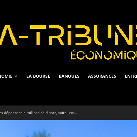
NOMIE
LA BOURSE
BANQUES
ASSURANCES
ENTR
La
es dépassent le milliard de dinars, voire une...
Tribune