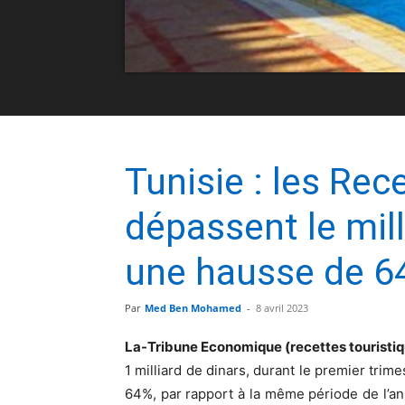
Tunisie : les Rec
dépassent le mill
une hausse de 64
Par
Med Ben Mohamed
-
8 avril 2023
La-Tribune Economique (recettes touristiq
1 milliard de dinars, durant le premier trim
64%, par rapport à la même période de l’a