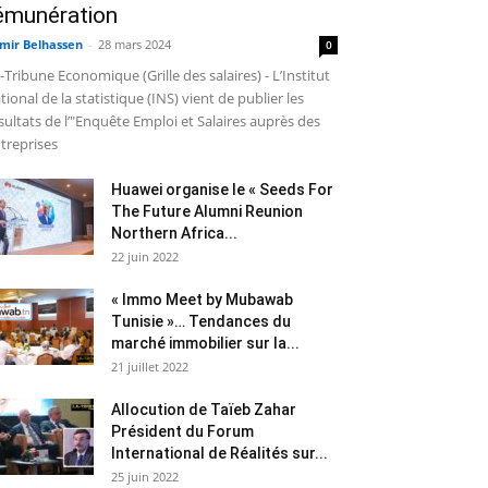
émunération
mir Belhassen
-
28 mars 2024
0
-Tribune Economique (Grille des salaires) - L’Institut
tional de la statistique (INS) vient de publier les
sultats de l’"Enquête Emploi et Salaires auprès des
treprises
Huawei organise le « Seeds For
The Future Alumni Reunion
Northern Africa...
22 juin 2022
« Immo Meet by Mubawab
Tunisie »… Tendances du
marché immobilier sur la...
21 juillet 2022
Allocution de Taïeb Zahar
Président du Forum
International de Réalités sur...
25 juin 2022