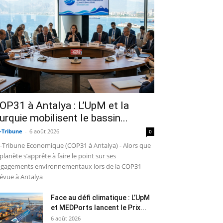
OP31 à Antalya : L’UpM et la
urquie mobilisent le bassin...
-Tribune
-
6 août 2026
0
-Tribune Economique (COP31 à Antalya) - Alors que
 planète s’apprête à faire le point sur ses
gagements environnementaux lors de la COP31
évue à Antalya
Face au défi climatique : L’UpM
et MEDPorts lancent le Prix...
6 août 2026