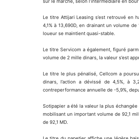
sur le marché, selon l’intermédiaire en bour
Le titre Attijari Leasing s’est retrouvé en
4,1% à 13,690D, en drainant un volume de 15
loueur se maintient quasi-stable.
Le titre Servicom a également, figuré parm
volume de 2 mille dinars, la valeur s’est ap
Le titre le plus pénalisé, Cellcom a pours
dinars, l’action a dévissé de 4,5%, à 3
contreperformance annuelle de -5,9%, depui
Sotipapier a été la valeur la plus échangée 
mobilisant un important volume de 92,1 mill
de 92,1 MD.
Le titre du papetier affiche une légère bai