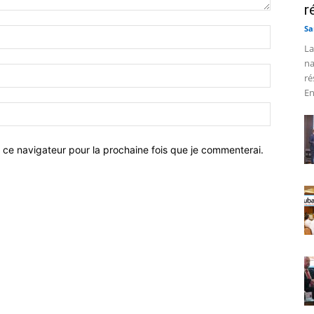
r
Sa
La
na
ré
En
 ce navigateur pour la prochaine fois que je commenterai.