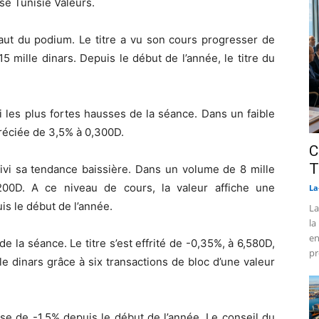
se Tunisie Valeurs.
 haut du podium. Le titre a vu son cours progresser de
 mille dinars. Depuis le début de l’année, le titre du
i les plus fortes hausses de la séance. Dans un faible
préciée de 3,5% à 0,300D.
C
T
uivi sa tendance baissière. Dans un volume de 8 mille
,200D. A ce niveau de cours, la valeur affiche une
La
s le début de l’année.
La
la
en
de la séance. Le titre s’est effrité de -0,35%, à 6,580D,
pr
e dinars grâce à six transactions de bloc d’une valeur
sse de -1,5% depuis le début de l’année. Le conseil du