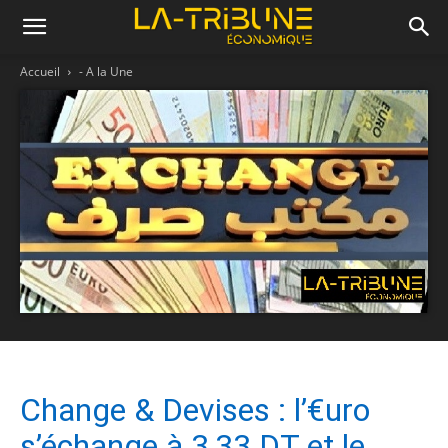
Accueil
- A la Une
Change & Devises : l’€uro
s’échange à 3,33 DT et le