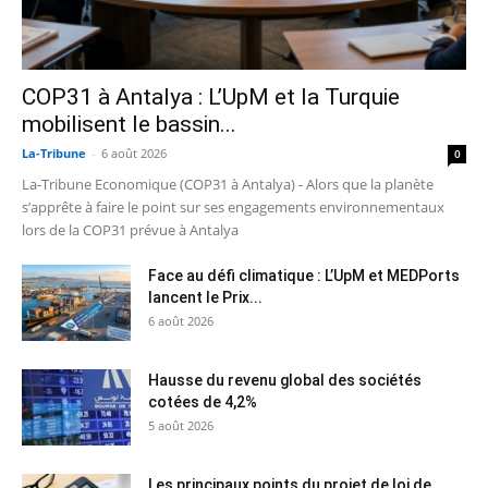
COP31 à Antalya : L’UpM et la Turquie
mobilisent le bassin...
La-Tribune
-
6 août 2026
0
La-Tribune Economique (COP31 à Antalya) - Alors que la planète
s’apprête à faire le point sur ses engagements environnementaux
lors de la COP31 prévue à Antalya
Face au défi climatique : L’UpM et MEDPorts
lancent le Prix...
6 août 2026
Hausse du revenu global des sociétés
cotées de 4,2%
5 août 2026
Les principaux points du projet de loi de