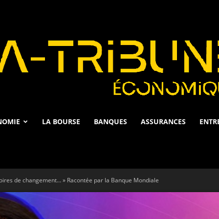
NOMIE
LA BOURSE
BANQUES
ASSURANCES
ENTR
La
stoires de changement… » Racontée par la Banque Mondiale
Tribune