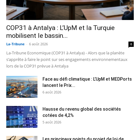
COP31 à Antalya : L’UpM et la Turquie
mobilisent le bassin...
La-Tribune
-
6 août 2026
0
La-Tribune Economique (COP31 à Antalya) - Alors que la planète
s’apprête à faire le point sur ses engagements environnementaux
lors de la COP31 prévue à Antalya
Face au défi climatique : L’UpM et MEDPorts
lancent le Prix...
6 août 2026
Hausse du revenu global des sociétés
cotées de 4,2%
5 août 2026
Les principaux points du projet de loi de