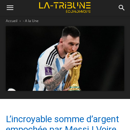
Accueil
- A la Une
L’incroyable somme d’argent
empochée par Messi ! Voire