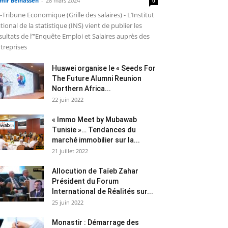
mir Belhassen
-
28 mars 2024
0
-Tribune Economique (Grille des salaires) - L’Institut
tional de la statistique (INS) vient de publier les
sultats de l’"Enquête Emploi et Salaires auprès des
treprises
Huawei organise le « Seeds For
The Future Alumni Reunion
Northern Africa...
22 juin 2022
« Immo Meet by Mubawab
Tunisie »… Tendances du
marché immobilier sur la...
21 juillet 2022
Allocution de Taïeb Zahar
Président du Forum
International de Réalités sur...
25 juin 2022
Monastir : Démarrage des