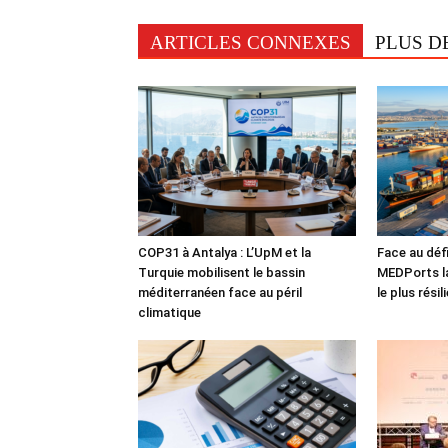
ARTICLES CONNEXES
PLUS D
COP31 à Antalya : L’UpM et la
Face au défi
Turquie mobilisent le bassin
MEDPorts la
méditerranéen face au péril
le plus rési
climatique