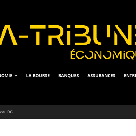
NOMIE
LA BOURSE
BANQUES
ASSURANCES
ENTR
La
veau DG
Tribune