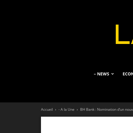
– NEWS
ECO
Accueil
- A la Une
BH Bank : Nomination d’un nou