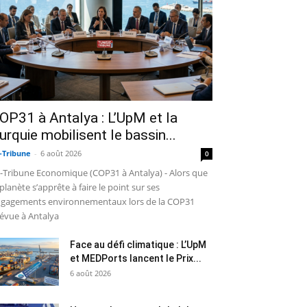
OP31 à Antalya : L’UpM et la
urquie mobilisent le bassin...
-Tribune
-
6 août 2026
0
-Tribune Economique (COP31 à Antalya) - Alors que
 planète s’apprête à faire le point sur ses
gagements environnementaux lors de la COP31
évue à Antalya
Face au défi climatique : L’UpM
et MEDPorts lancent le Prix...
6 août 2026