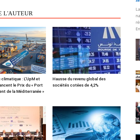
Sa
La
E L'AUTEUR
na
ré
En
 climatique : L’UpM et
Hausse du revenu global des
ncent le Prix du « Port
sociétés cotées de 4,2%
lient de la Méditerranée »