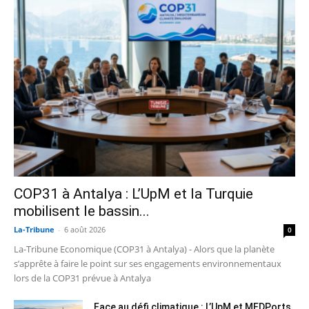
COP31 à Antalya : L’UpM et la Turquie
mobilisent le bassin...
La-Tribune
-
6 août 2026
0
La-Tribune Economique (COP31 à Antalya) - Alors que la planète
s’apprête à faire le point sur ses engagements environnementaux
lors de la COP31 prévue à Antalya
Face au défi climatique : L’UpM et MEDPorts