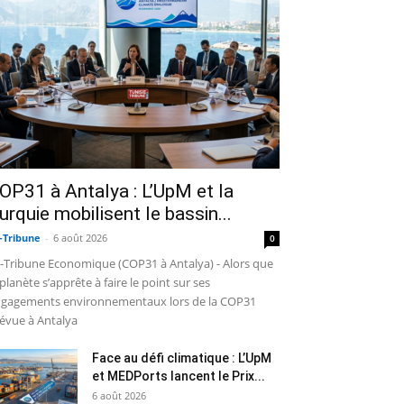
OP31 à Antalya : L’UpM et la
urquie mobilisent le bassin...
-Tribune
-
6 août 2026
0
-Tribune Economique (COP31 à Antalya) - Alors que
 planète s’apprête à faire le point sur ses
gagements environnementaux lors de la COP31
évue à Antalya
Face au défi climatique : L’UpM
et MEDPorts lancent le Prix...
6 août 2026