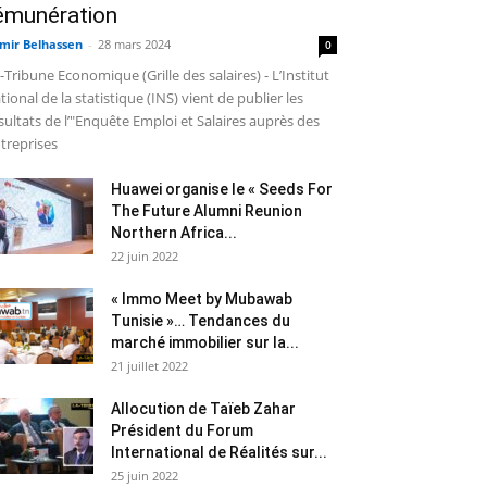
émunération
mir Belhassen
-
28 mars 2024
0
-Tribune Economique (Grille des salaires) - L’Institut
tional de la statistique (INS) vient de publier les
sultats de l’"Enquête Emploi et Salaires auprès des
treprises
Huawei organise le « Seeds For
The Future Alumni Reunion
Northern Africa...
22 juin 2022
« Immo Meet by Mubawab
Tunisie »… Tendances du
marché immobilier sur la...
21 juillet 2022
Allocution de Taïeb Zahar
Président du Forum
International de Réalités sur...
25 juin 2022