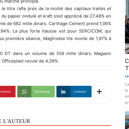
du marché principal.
le titre rafle prés de la moitié des capitaux traités et
r du papier ondulé et kraft s’est apprécié de 27,48% en
e de 682 mille dinars. Carthage Cement prend 1,06%
,94%. La plus forte hausse est pour SERCICOM, qui
r sa première séance, Maghrebia Vie monte de 1,97% à
80 DT dans un volume de 559 mille dinars. Magasin
C
. Officeplast recule de 4,38%.
T
La
La
la
interest
WhatsApp
Linkedin
en
pr
E L'AUTEUR