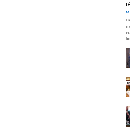
r
Sa
La
na
ré
En