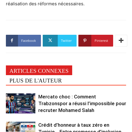
réalisation des réformes nécessaires.
Facebook
Twitter
Pinterest
ARTICLES CONNEXES
PLUS DE L'AUTEUR
Mercato choc : Comment
Trabzonspor a réussi l’impossible pour
recruter Mohamed Salah
Crédit d’honneur à taux zéro en
Tunisie… Entre promesse d’inclusion