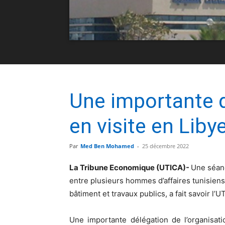
Une importante d
en visite en Liby
Par
Med Ben Mohamed
-
25 décembre 2022
La Tribune Economique (UTICA)-
Une séanc
entre plusieurs hommes d’affaires tunisien
bâtiment et travaux publics, a fait savoir l’U
Une importante délégation de l’organisati