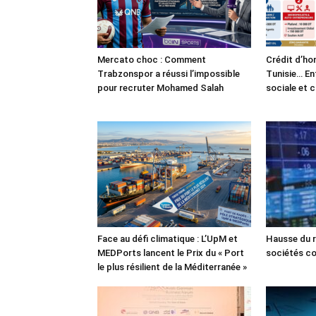
Mercato choc : Comment
Crédit d’ho
Trabzonspor a réussi l’impossible
Tunisie… En
pour recruter Mohamed Salah
sociale et 
Face au défi climatique : L’UpM et
Hausse du r
MEDPorts lancent le Prix du « Port
sociétés co
le plus résilient de la Méditerranée »