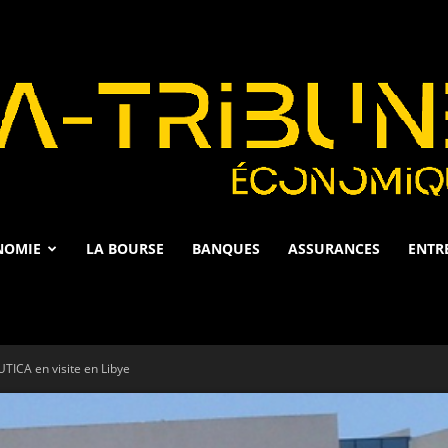
NOMIE
LA BOURSE
BANQUES
ASSURANCES
ENTR
La
UTICA en visite en Libye
Tribune