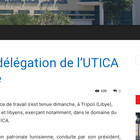
élégation de l’UTICA
e
699
0
e de travail s’est tenue dimanche, à Tripoli (Libye),
s et libyens, exerçant notamment, dans le domaine du
TICA.
on patronale tunisienne, conduite par son président,