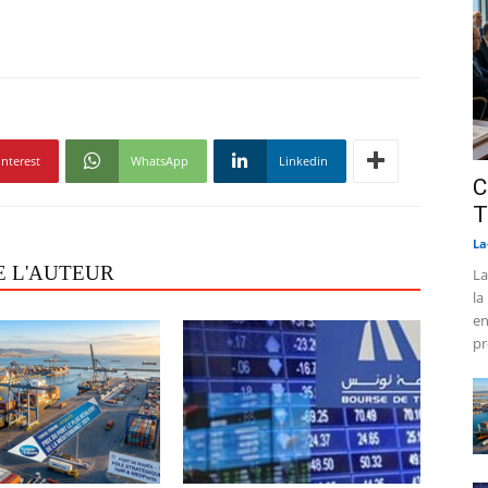
interest
WhatsApp
Linkedin
C
T
La
E L'AUTEUR
La
la
en
pr