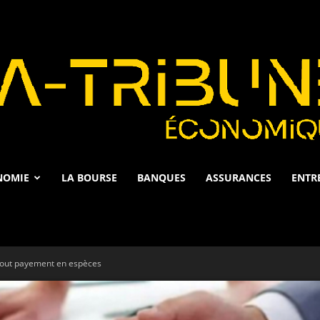
NOMIE
LA BOURSE
BANQUES
ASSURANCES
ENTR
La
 tout payement en espèces
Tribune