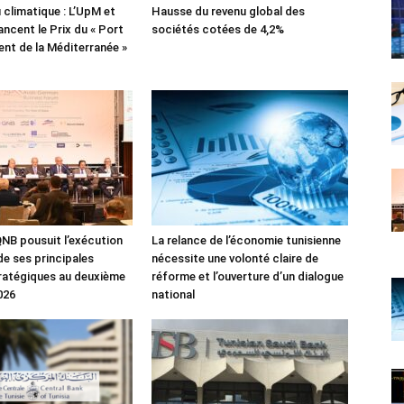
 climatique : L’UpM et
Hausse du revenu global des
ncent le Prix du « Port
sociétés cotées de 4,2%
lient de la Méditerranée »
NB pousuit l’exécution
La relance de l’économie tunisienne
de ses principales
nécessite une volonté claire de
tratégiques au deuxième
réforme et l’ouverture d’un dialogue
026
national