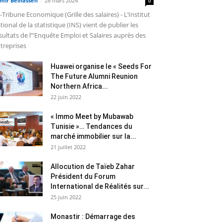
mir Belhassen
-
28 mars 2024
0
-Tribune Economique (Grille des salaires) - L’Institut
tional de la statistique (INS) vient de publier les
sultats de l’"Enquête Emploi et Salaires auprès des
treprises
Huawei organise le « Seeds For
The Future Alumni Reunion
Northern Africa...
22 juin 2022
« Immo Meet by Mubawab
Tunisie »… Tendances du
marché immobilier sur la...
21 juillet 2022
Allocution de Taïeb Zahar
Président du Forum
International de Réalités sur...
25 juin 2022
Monastir : Démarrage des