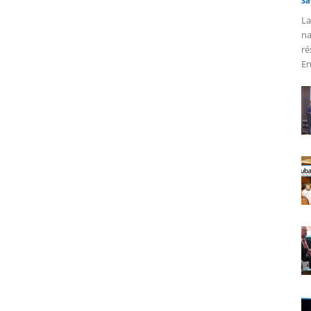
Sa
La
na
ré
En