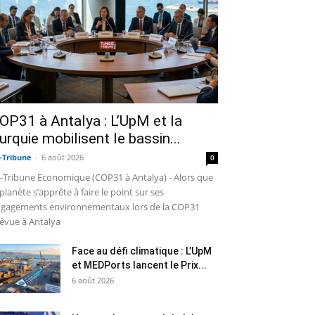
OP31 à Antalya : L’UpM et la
urquie mobilisent le bassin...
-Tribune
-
6 août 2026
0
-Tribune Economique (COP31 à Antalya) - Alors que
 planète s’apprête à faire le point sur ses
gagements environnementaux lors de la COP31
évue à Antalya
Face au défi climatique : L’UpM
et MEDPorts lancent le Prix...
6 août 2026