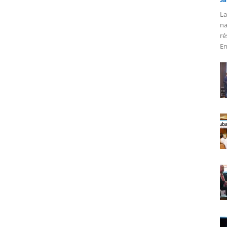
La
na
ré
En