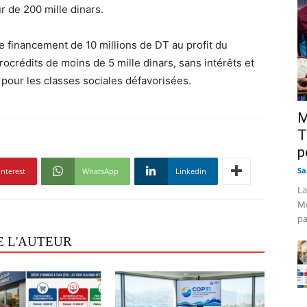
r de 200 mille dinars.
 de financement de 10 millions de DT au profit du
rocrédits de moins de 5 mille dinars, sans intérêts et
our les classes sociales défavorisées.
M
T
p
Sa
interest
WhatsApp
Linkedin
La
Mo
pa
E L'AUTEUR