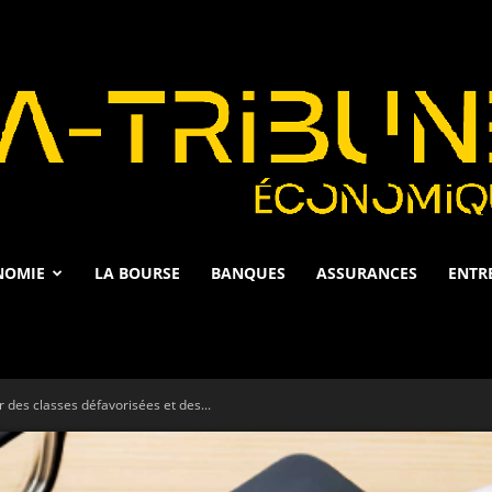
NOMIE
LA BOURSE
BANQUES
ASSURANCES
ENTR
La
 des classes défavorisées et des...
Tribune