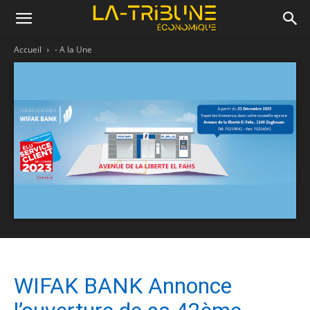
Accueil
- A la Une
WIFAK BANK Annonce