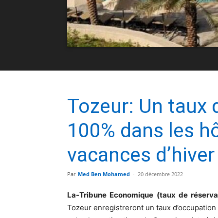
Tozeur: Un taux 
100% dans les hô
vacances d’hiver
Par
Med Ben Mohamed
-
20 décembre 2022
La-Tribune Economique (taux de réserva
Tozeur enregistreront un taux d’occupation 