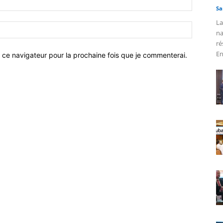
Sa
La
na
ré
En
 ce navigateur pour la prochaine fois que je commenterai.