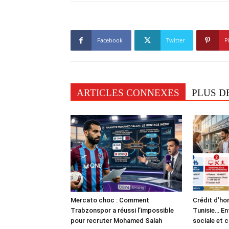
Facebook
Twitter
P
ARTICLES CONNEXES
PLUS D
Mercato choc : Comment
Crédit d’ho
Trabzonspor a réussi l’impossible
Tunisie… En
pour recruter Mohamed Salah
sociale et 