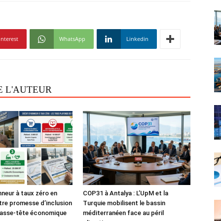
interest
WhatsApp
Linkedin
E L'AUTEUR
nneur à taux zéro en
COP31 à Antalya : L’UpM et la
tre promesse d’inclusion
Turquie mobilisent le bassin
casse-tête économique
méditerranéen face au péril