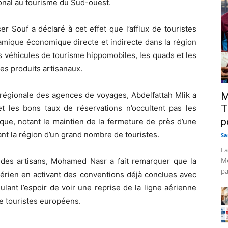
onal au tourisme du Sud-ouest.
r Souf a déclaré à cet effet que l’afflux de touristes
amique économique directe et indirecte dans la région
les véhicules de tourisme hippomobiles, les quads et les
es produits artisanaux.
 régionale des agences de voyages, Abdelfattah Mlik a
M
T
t les bons taux de réservations n’occultent pas les
p
stique, notant le maintien de la fermeture de près d’une
ant la région d’un grand nombre de touristes.
Sa
La
Mo
 des artisans, Mohamed Nasr a fait remarquer que la
pa
gérien en activant des conventions déjà conclues avec
ant l’espoir de voir une reprise de la ligne aérienne
e touristes européens.