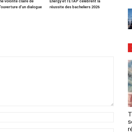
ne volonté claire de
Energy et l’ETAP célèbrent la
’ouverture d’un dialogue
réussite des bacheliers 2026
T
s
r