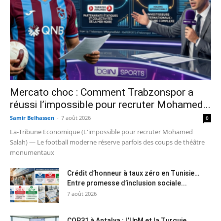
Mercato choc : Comment Trabzonspor a
réussi l’impossible pour recruter Mohamed...
Samir Belhassen
-
7 août 2026
0
La-Tribune Economique (L'impossible pour recruter Mohamed
Salah) — Le football moderne réserve parfois des coups de théâtre
monumentaux
Crédit d’honneur à taux zéro en Tunisie…
Entre promesse d’inclusion sociale...
7 août 2026
COP31 à Antalya : L’UpM et la Turquie