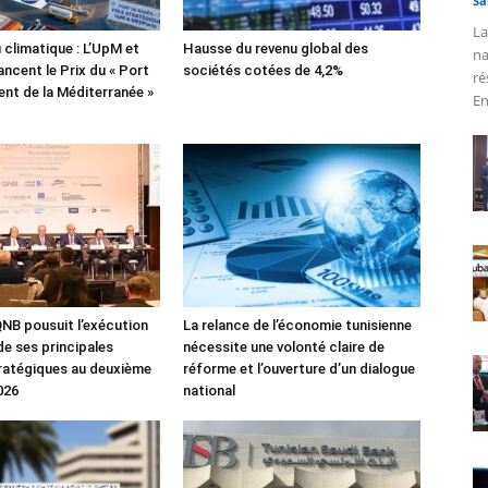
Sa
La
 climatique : L’UpM et
Hausse du revenu global des
na
ncent le Prix du « Port
sociétés cotées de 4,2%
ré
lient de la Méditerranée »
En
NB pousuit l’exécution
La relance de l’économie tunisienne
de ses principales
nécessite une volonté claire de
tratégiques au deuxième
réforme et l’ouverture d’un dialogue
026
national