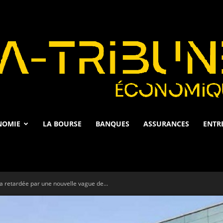
NOMIE
LA BOURSE
BANQUES
ASSURANCES
ENTR
La
ra retardée par une nouvelle vague de...
Tribune