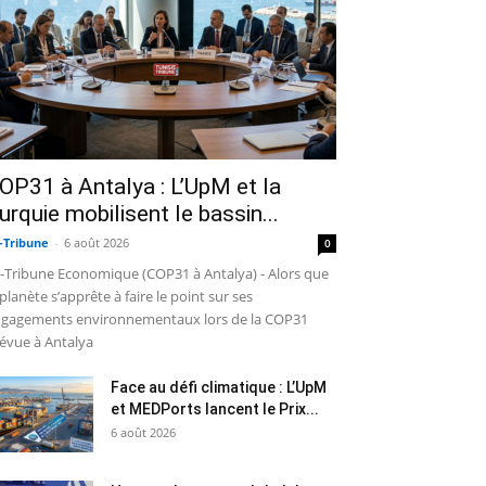
OP31 à Antalya : L’UpM et la
urquie mobilisent le bassin...
-Tribune
-
6 août 2026
0
-Tribune Economique (COP31 à Antalya) - Alors que
 planète s’apprête à faire le point sur ses
gagements environnementaux lors de la COP31
évue à Antalya
Face au défi climatique : L’UpM
et MEDPorts lancent le Prix...
6 août 2026