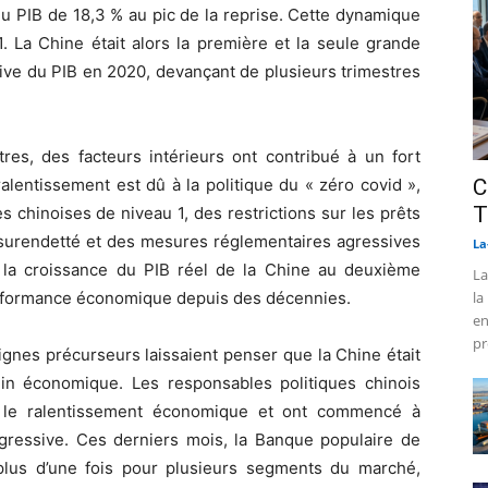
u PIB de 18,3 % au pic de la reprise. Cette dynamique
. La Chine était alors la première et la seule grande
ive du PIB en 2020, devançant de plusieurs trimestres
res, des facteurs intérieurs ont contribué à un fort
lentissement est dû à la politique du « zéro covid »,
C
T
s chinoises de niveau 1, des restrictions sur les prêts
 surendetté et des mesures réglementaires agressives
La
 la croissance du PIB réel de la Chine au deuxième
La
performance économique depuis des décennies.
la
en
pr
ignes précurseurs laissaient penser que la Chine était
lin économique. Les responsables politiques chinois
r le ralentissement économique et ont commencé à
agressive. Ces derniers mois, la Banque populaire de
 plus d’une fois pour plusieurs segments du marché,