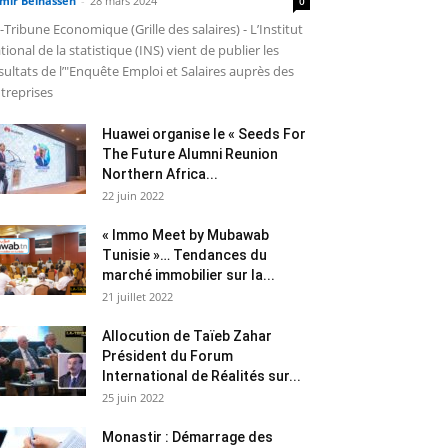
mir Belhassen
-
28 mars 2024
0
-Tribune Economique (Grille des salaires) - L’Institut
tional de la statistique (INS) vient de publier les
sultats de l’"Enquête Emploi et Salaires auprès des
treprises
Huawei organise le « Seeds For
The Future Alumni Reunion
Northern Africa...
22 juin 2022
« Immo Meet by Mubawab
Tunisie »… Tendances du
marché immobilier sur la...
21 juillet 2022
Allocution de Taïeb Zahar
Président du Forum
International de Réalités sur...
25 juin 2022
Monastir : Démarrage des