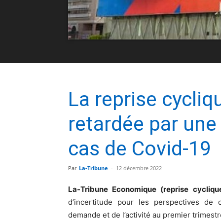
La reprise cycliq
retardée par une
cas de Covid-19
Par
La-Tribune
-
12 décembre 2022
La-Tribune Economique (reprise cycliq
d’incertitude pour les perspectives de
demande et de l’activité au premier trimestr