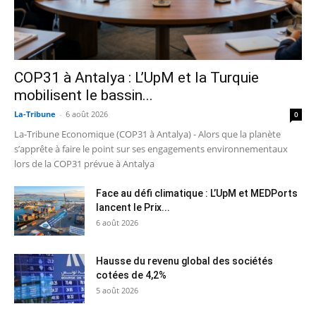
COP31 à Antalya : L’UpM et la Turquie
mobilisent le bassin...
La-Tribune
-
6 août 2026
0
La-Tribune Economique (COP31 à Antalya) - Alors que la planète
s’apprête à faire le point sur ses engagements environnementaux
lors de la COP31 prévue à Antalya
Face au défi climatique : L’UpM et MEDPorts
lancent le Prix...
6 août 2026
Hausse du revenu global des sociétés
cotées de 4,2%
5 août 2026