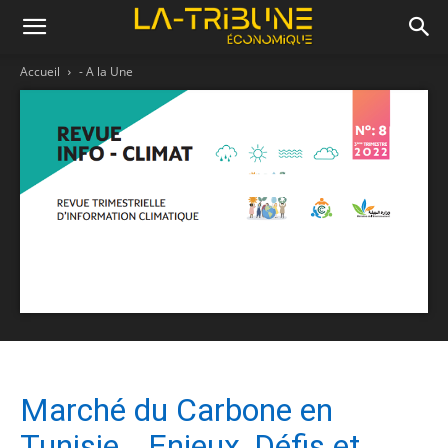
Accueil
- A la Une
Marché du Carbone en
Tunisie… Enjeux, Défis et