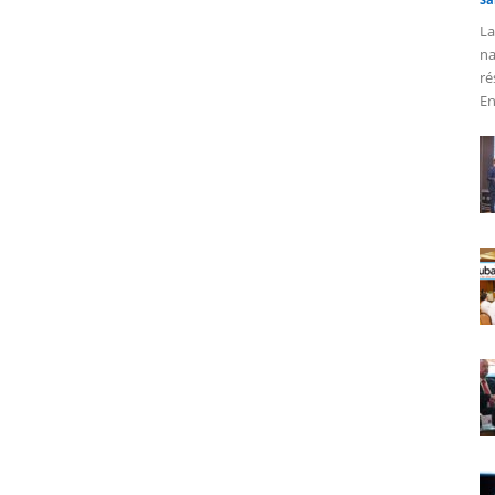
La
na
ré
En