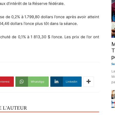
x d’intérêt de la Réserve fédérale.
e de 0,2% à 1.799,80 dollars l’once après avoir atteint
4,46 dollars l’once plus tôt dans la séance.
chuté de 0,1% à 1 813,30 $ l’once. Les prix de l’or ont
M
T
p
Sa
La
Mo
interest
WhatsApp
Linkedin
pa
E L'AUTEUR