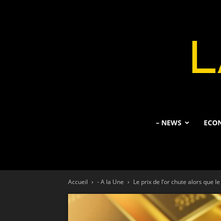
– NEWS
ECO
Accueil
- A la Une
Le prix de l’or chute alors que le