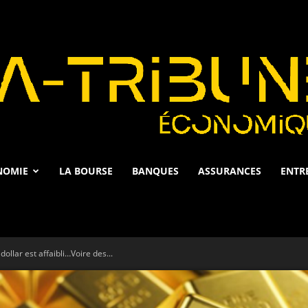
NOMIE
LA BOURSE
BANQUES
ASSURANCES
ENTR
La
 dollar est affaibli…Voire des...
Tribune