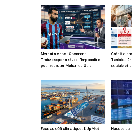
Mercato choc : Comment
Crédit d’ho
Trabzonspor a réussi l’impossible
Tunisie… En
pour recruter Mohamed Salah
sociale et 
Face au défi climatique : L’UpM et
Hausse du r