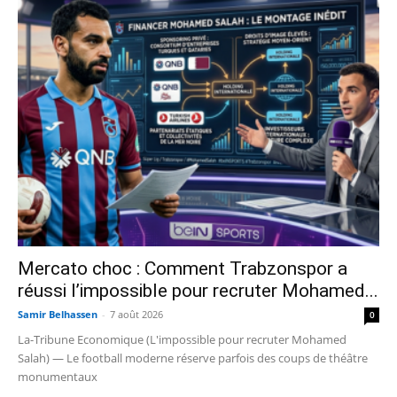
Mercato choc : Comment Trabzonspor a
réussi l’impossible pour recruter Mohamed...
Samir Belhassen
-
7 août 2026
0
La-Tribune Economique (L'impossible pour recruter Mohamed
Salah) — Le football moderne réserve parfois des coups de théâtre
monumentaux