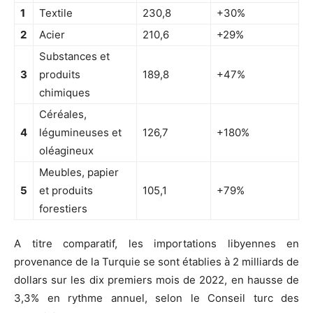
1
Textile
230,8
+30%
2
Acier
210,6
+29%
Substances et
3
produits
189,8
+47%
chimiques
Céréales,
4
légumineuses et
126,7
+180%
oléagineux
Meubles, papier
5
et produits
105,1
+79%
forestiers
A titre comparatif, les importations libyennes en
provenance de la Turquie se sont établies à 2 milliards de
dollars sur les dix premiers mois de 2022, en hausse de
3,3% en rythme annuel, selon le Conseil turc des