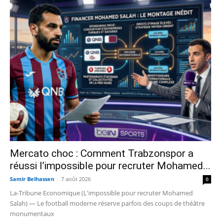
Mercato choc : Comment Trabzonspor a
réussi l’impossible pour recruter Mohamed...
Samir Belhassen
-
7 août 2026
0
La-Tribune Economique (L'impossible pour recruter Mohamed
Salah) — Le football moderne réserve parfois des coups de théâtre
monumentaux