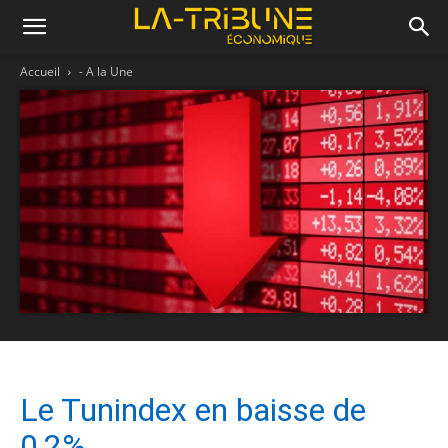
Accueil
- A la Une
Le Tunindex en baisse de
0,2%