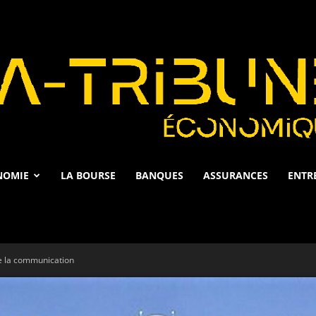
NOMIE
LA BOURSE
BANQUES
ASSURANCES
ENTR
La
e la communication
Tribune