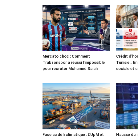
Mercato choc : Comment
Crédit d’ho
Trabzonspor a réussi l’impossible
Tunisie… En
pour recruter Mohamed Salah
sociale et 
Face au défi climatique : L’UpM et
Hausse du r