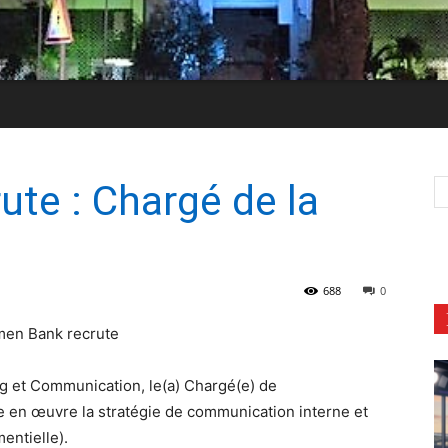
te : Chargé de la
688
0
en Bank recrute
ng et Communication, le(a) Chargé(e) de
 en œuvre la stratégie de communication interne et
entielle).