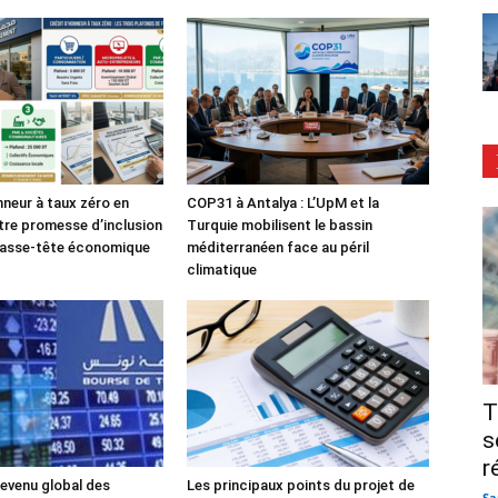
nneur à taux zéro en
COP31 à Antalya : L’UpM et la
tre promesse d’inclusion
Turquie mobilisent le bassin
casse-tête économique
méditerranéen face au péril
climatique
T
s
r
evenu global des
Les principaux points du projet de
Sa