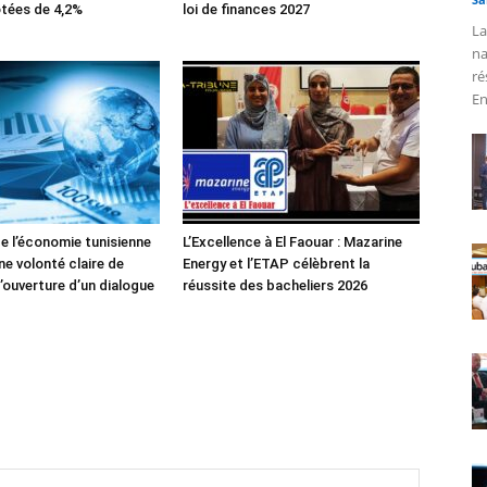
tées de 4,2%
loi de finances 2027
La
na
ré
En
de l’économie tunisienne
L’Excellence à El Faouar : Mazarine
ne volonté claire de
Energy et l’ETAP célèbrent la
’ouverture d’un dialogue
réussite des bacheliers 2026