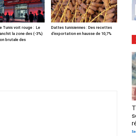
e Tunis voit rouge : Le
Dattes tunisiennes : Des recettes
anchit la zone des (-3%)
d’exportation en hausse de 10,7%
ion brutale des
T
s
r
Sa