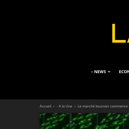
– NEWS
ECO
Accueil
- A la Une
Le marché boursier commence l