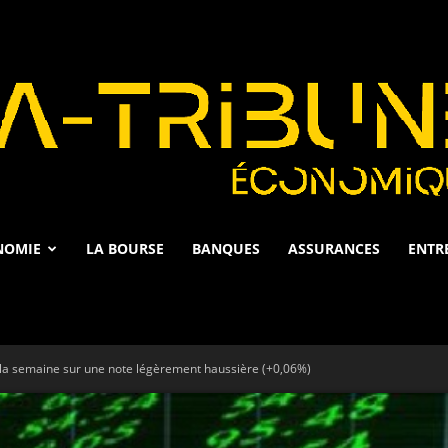
NOMIE
LA BOURSE
BANQUES
ASSURANCES
ENTR
La
a semaine sur une note légèrement haussière (+0,06%)
Tribune