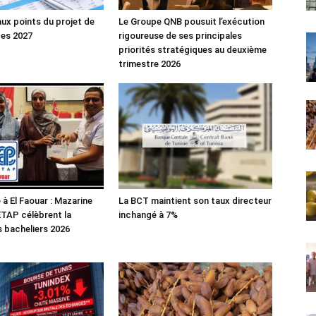
aux points du projet de
Le Groupe QNB pousuit l’exécution
ces 2027
rigoureuse de ses principales
priorités stratégiques au deuxième
trimestre 2026
 à El Faouar : Mazarine
La BCT maintient son taux directeur
’ETAP célèbrent la
inchangé à 7%
s bacheliers 2026