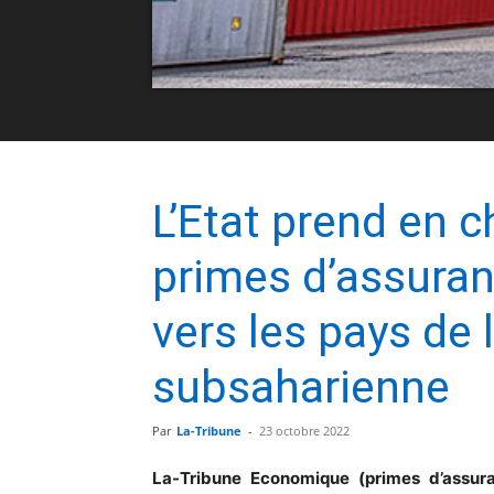
L’Etat prend en 
primes d’assuran
vers les pays de 
subsaharienne
Par
La-Tribune
-
23 octobre 2022
La-Tribune Economique (primes d’assura