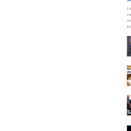
La
na
ré
En