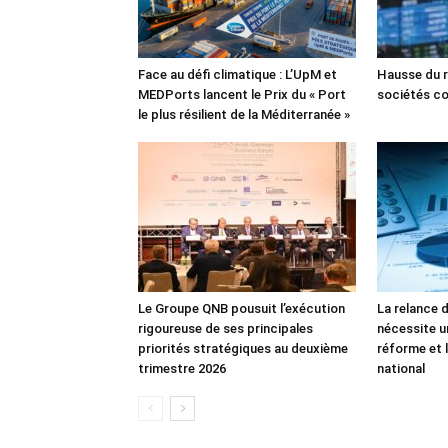
Face au défi climatique : L’UpM et
Hausse du r
MEDPorts lancent le Prix du « Port
sociétés co
le plus résilient de la Méditerranée »
Le Groupe QNB pousuit l’exécution
La relance 
rigoureuse de ses principales
nécessite u
priorités stratégiques au deuxième
réforme et l
trimestre 2026
national