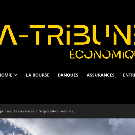
NOMIE
LA BOURSE
BANQUES
ASSURANCES
ENTR
La
rimes d’assurances à l’exportation vers les...
Tribune