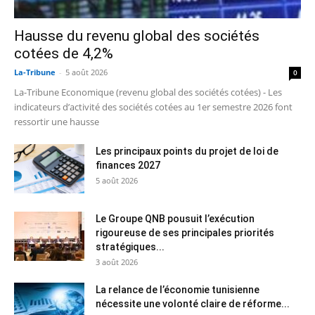
Hausse du revenu global des sociétés
cotées de 4,2%
La-Tribune
-
5 août 2026
0
La-Tribune Economique (revenu global des sociétés cotées) - Les
indicateurs d’activité des sociétés cotées au 1er semestre 2026 font
ressortir une hausse
Les principaux points du projet de loi de
finances 2027
5 août 2026
Le Groupe QNB pousuit l’exécution
rigoureuse de ses principales priorités
stratégiques...
3 août 2026
La relance de l’économie tunisienne
nécessite une volonté claire de réforme...