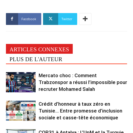
Facebook
Twitter
ARTICLES CONNEXES
PLUS DE L'AUTEUR
Mercato choc : Comment
Trabzonspor a réussi l’impossible pour
recruter Mohamed Salah
Crédit d’honneur à taux zéro en
Tunisie… Entre promesse d’inclusion
sociale et casse-tête économique
COP31 à Antalya : L’UpM et la Turquie