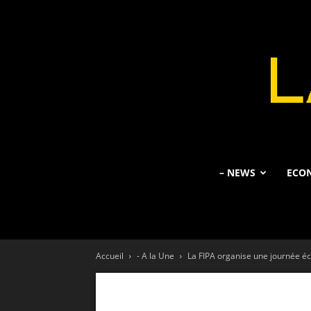
– NEWS
ECO
Accueil
- A la Une
La FIPA organise une journée éc