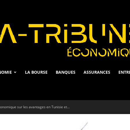
NOMIE
LA BOURSE
BANQUES
ASSURANCES
ENTR
La
onomique sur les avantages en Tunisie et...
Tribune