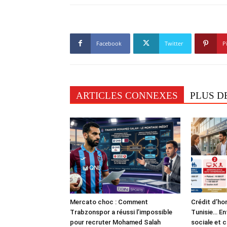
Facebook
Twitter
P
ARTICLES CONNEXES
PLUS D
Mercato choc : Comment
Crédit d’ho
Trabzonspor a réussi l’impossible
Tunisie… En
pour recruter Mohamed Salah
sociale et 