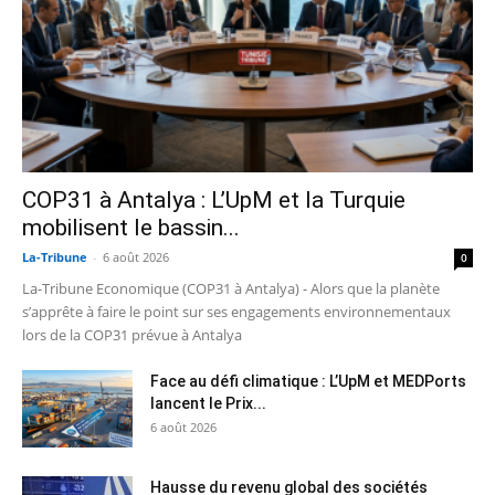
COP31 à Antalya : L’UpM et la Turquie
mobilisent le bassin...
La-Tribune
-
6 août 2026
0
La-Tribune Economique (COP31 à Antalya) - Alors que la planète
s’apprête à faire le point sur ses engagements environnementaux
lors de la COP31 prévue à Antalya
Face au défi climatique : L’UpM et MEDPorts
lancent le Prix...
6 août 2026
Hausse du revenu global des sociétés