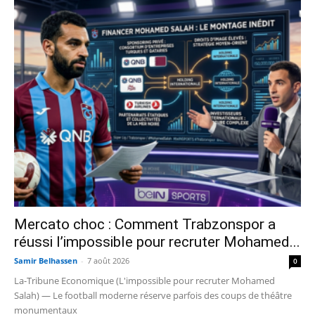
Mercato choc : Comment Trabzonspor a
réussi l’impossible pour recruter Mohamed...
Samir Belhassen
-
7 août 2026
0
La-Tribune Economique (L'impossible pour recruter Mohamed
Salah) — Le football moderne réserve parfois des coups de théâtre
monumentaux