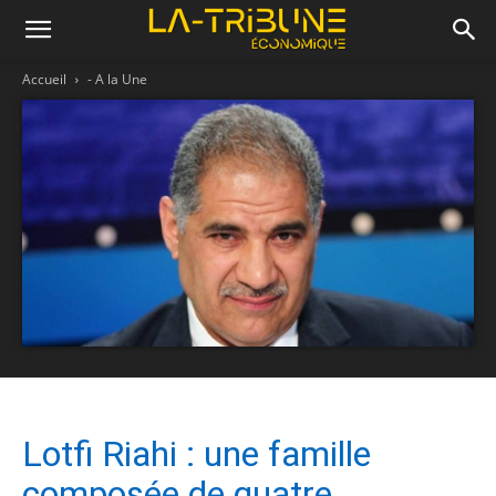
Accueil
- A la Une
Lotfi Riahi : une famille
composée de quatre