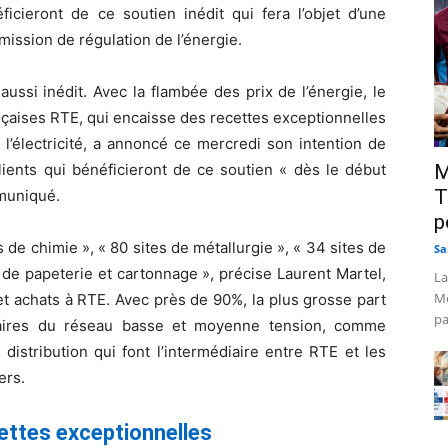
ficieront de ce soutien inédit qui fera l’objet d’une
ission de régulation de l’énergie.
aussi inédit. Avec la flambée des prix de l’énergie, le
nçaises RTE, qui encaisse des recettes exceptionnelles
 l’électricité, a annoncé ce mercredi son intention de
clients qui bénéficieront de ce soutien « dès le début
M
T
muniqué.
p
e chimie », « 80 sites de métallurgie », « 34 sites de
Sa
 de papeterie et cartonnage », précise Laurent Martel,
La
Mo
et achats à RTE. Avec près de 90%, la plus grosse part
pa
nnaires du réseau basse et moyenne tension, comme
distribution qui font l’intermédiaire entre RTE et les
ers.
cettes exceptionnelles