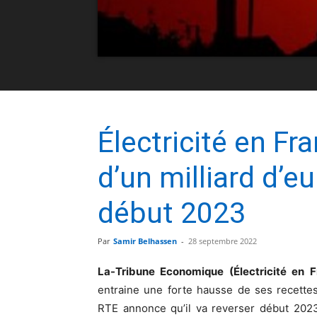
Électricité en Fr
d’un milliard d’e
début 2023
Par
Samir Belhassen
-
28 septembre 2022
La-Tribune Economique (Électricité en 
entraine une forte hausse de ses recettes,
RTE annonce qu’il va reverser début 2023 