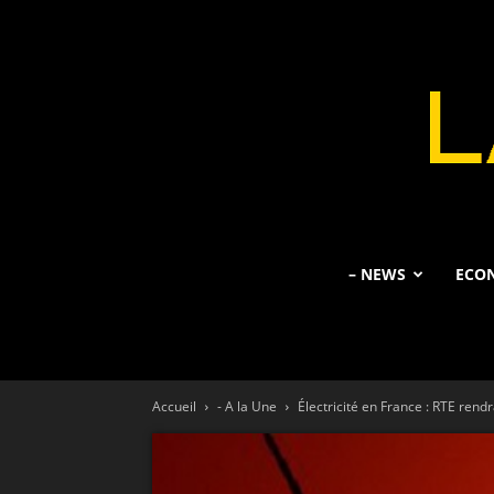
– NEWS
ECO
Accueil
- A la Une
Électricité en France : RTE rendra