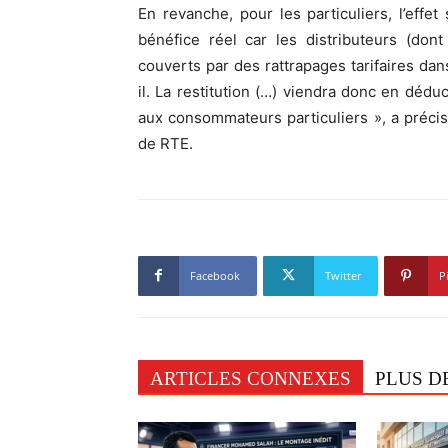
En revanche, pour les particuliers, l’eff
bénéfice réel car les distributeurs (don
couverts par des rattrapages tarifaires da
il. La restitution (…) viendra donc en déduc
aux consommateurs particuliers », a précis
de RTE.
Facebook
Twitter
P
ARTICLES CONNEXES
PLUS D