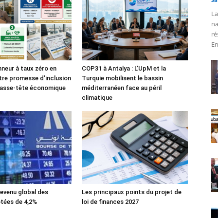
La
na
ré
En
nneur à taux zéro en
COP31 à Antalya : L’UpM et la
tre promesse d’inclusion
Turquie mobilisent le bassin
casse-tête économique
méditerranéen face au péril
climatique
evenu global des
Les principaux points du projet de
tées de 4,2%
loi de finances 2027