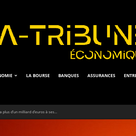
NOMIE
LA BOURSE
BANQUES
ASSURANCES
ENTR
La
 plus d’un milliard d’euros à ses...
Tribune