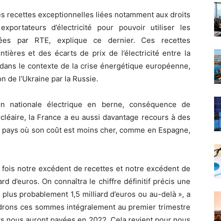
s recettes exceptionnelles liées notamment aux droits
portateurs d’électricité pour pouvoir utiliser les
oitées par RTE, explique ce dernier. Ces recettes
ères et des écarts de prix de l’électricité entre la
 dans le contexte de la crise énergétique européenne,
n de l’Ukraine par la Russie.
on nationale électrique en berne, conséquence de
nucléaire, la France a eu aussi davantage recours à des
de pays où son coût est moins cher, comme en Espagne,
 fois notre excédent de recettes et notre excédent de
d d’euros. On connaîtra le chiffre définitif précis une
plus probablement 1,5 milliard d’euros ou au-delà », a
ndrons ces sommes intégralement au premier trimestre
ts nous auront payées en 2022. Cela revient pour nous