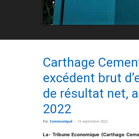
Carthage Cement
excédent brut d’
de résultat net,
2022
Par
Communiqué
-
16 septembre 2022
La- Tribune Economique (Carthage Cem