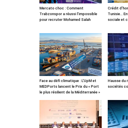
Mercato choc : Comment
Crédit d’ho
Trabzonspor a réussi l’impossible
Tunisie… En
pour recruter Mohamed Salah
sociale et 
Face au défi climatique : L’UpM et
Hausse du r
MEDPorts lancent le Prix du « Port
sociétés co
le plus résilient de la Méditerranée »