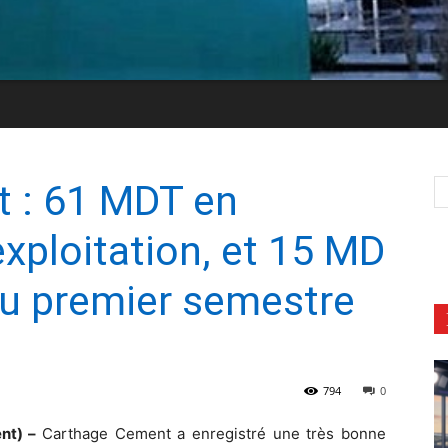
 : 61 MDT en
exploitation, et 15 MD
 au premier semestre
794
0
ent) –
Carthage Cement a enregistré une très bonne