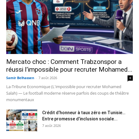
Mercato choc : Comment Trabzonspor a
réussi l’impossible pour recruter Mohamed...
Samir Belhassen
-
7 août 2026
0
La-Tribune Economique (L'impossible pour recruter Mohamed
Salah) — Le football moderne réserve parfois des coups de théâtre
monumentaux
Crédit d’honneur à taux zéro en Tunisie…
Entre promesse d’inclusion sociale...
7 août 2026