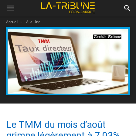
Accueil
- A la Une
Le TMM du mois d’août
grimpe légèrement à 7,03%