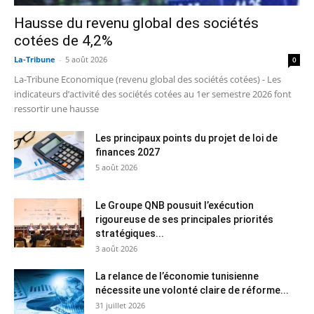
Hausse du revenu global des sociétés
cotées de 4,2%
La-Tribune
-
5 août 2026
0
La-Tribune Economique (revenu global des sociétés cotées) - Les
indicateurs d’activité des sociétés cotées au 1er semestre 2026 font
ressortir une hausse
Les principaux points du projet de loi de
finances 2027
5 août 2026
Le Groupe QNB pousuit l’exécution
rigoureuse de ses principales priorités
stratégiques...
3 août 2026
La relance de l’économie tunisienne
nécessite une volonté claire de réforme...
31 juillet 2026