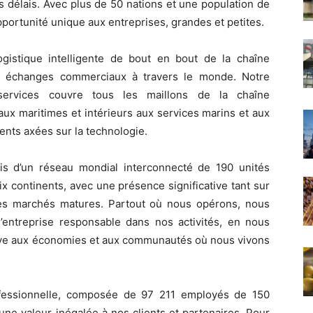
es délais. Avec plus de 50 nations et une population de
 opportunité unique aux entreprises, grandes et petites.
istique intelligente de bout en bout de la chaîne
des échanges commerciaux à travers le monde. Notre
rvices couvre tous les maillons de la chaîne
ux maritimes et intérieurs aux services marins et aux
ients axées sur la technologie.
is d’un réseau mondial interconnecté de 190 unités
x continents, avec une présence significative tant sur
les marchés matures. Partout où nous opérons, nous
 d’entreprise responsable dans nos activités, en nous
itive aux économies et aux communautés où nous vivons
ofessionnelle, composée de 97 211 employés de 150
 une valeur inégalée à nos clients et partenaires. Pour