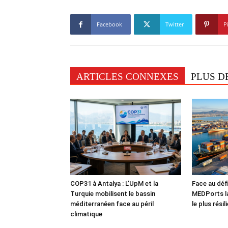
Facebook
Twitter
P
ARTICLES CONNEXES
PLUS D
COP31 à Antalya : L’UpM et la
Face au défi
Turquie mobilisent le bassin
MEDPorts la
méditerranéen face au péril
le plus rési
climatique