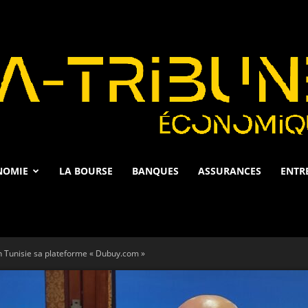
NOMIE
LA BOURSE
BANQUES
ASSURANCES
ENTR
La
 Tunisie sa plateforme « Dubuy.com »
Tribune