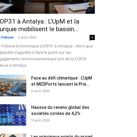
OP31 à Antalya : L’UpM et la
urquie mobilisent le bassin...
-Tribune
-
6 août 2026
0
-Tribune Economique (COP31 à Antalya) - Alors que
 planète s’apprête à faire le point sur ses
gagements environnementaux lors de la COP31
évue à Antalya
Face au défi climatique : L’UpM
et MEDPorts lancent le Prix...
6 août 2026
Hausse du revenu global des
sociétés cotées de 4,2%
5 août 2026
Les principaux points du projet