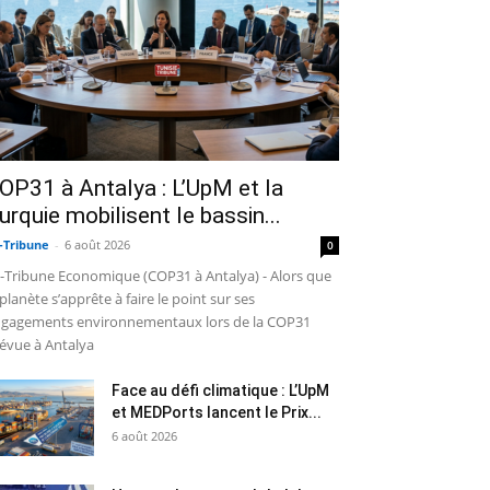
OP31 à Antalya : L’UpM et la
urquie mobilisent le bassin...
-Tribune
-
6 août 2026
0
-Tribune Economique (COP31 à Antalya) - Alors que
 planète s’apprête à faire le point sur ses
gagements environnementaux lors de la COP31
évue à Antalya
Face au défi climatique : L’UpM
et MEDPorts lancent le Prix...
6 août 2026