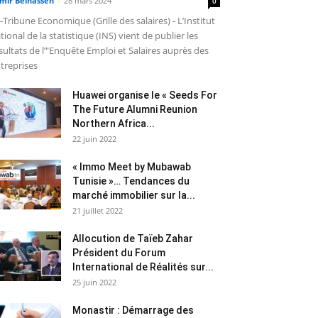
mir Belhassen
-
28 mars 2024
0
-Tribune Economique (Grille des salaires) - L’Institut
tional de la statistique (INS) vient de publier les
sultats de l’"Enquête Emploi et Salaires auprès des
treprises
Huawei organise le « Seeds For
The Future Alumni Reunion
Northern Africa...
22 juin 2022
« Immo Meet by Mubawab
Tunisie »… Tendances du
marché immobilier sur la...
21 juillet 2022
Allocution de Taïeb Zahar
Président du Forum
International de Réalités sur...
25 juin 2022
Monastir : Démarrage des