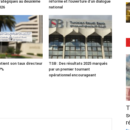
tratégiques au deuxième
réforme et l’ouverture d’un dialogue
026
national
tient son taux directeur
TSB : Des résultats 2025 marqués
 7%
par un premier tournant
opérationnel encourageant
T
s
r