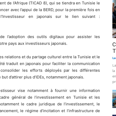
t de l’Afrique (TICAD 8), qui se tiendra en Tunisie le
noncer avec l’appui de la BERD, pour la première fois en
’Investisseur en japonais sur le lien suivant :
e de l’adoption des outils digitaux pour assister les
notre pays aux investisseurs japonais.
C
T
relations et du partage culturel entre la Tunisie et le
La
été traduit en japonais pour faciliter la communication
La
 consolider les efforts déployés par les différentes
la
en
e but d’attirer plus d’IDEs, notamment japonais.
pr
estisseur vise notamment à fournir une information
e cadre général de l’investissement en Tunisie et les
 notamment le cadre juridique de l’investissement, le
cement, le régime d’incitation et l’infrastructure de