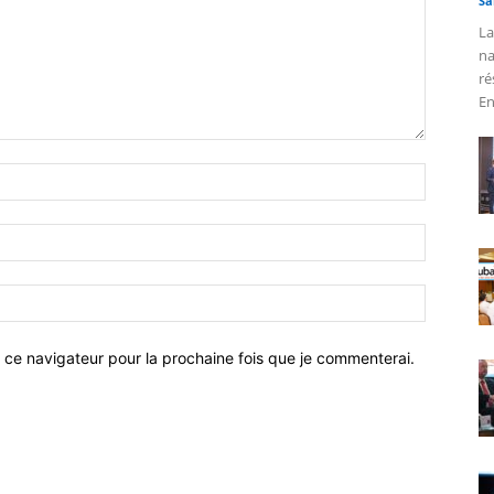
Sa
La
na
ré
En
 ce navigateur pour la prochaine fois que je commenterai.