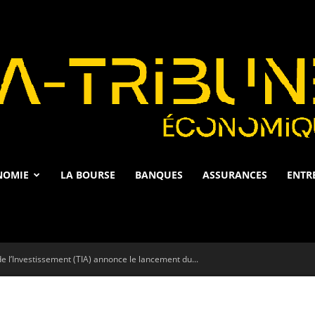
NOMIE
LA BOURSE
BANQUES
ASSURANCES
ENTR
La
de l’Investissement (TIA) annonce le lancement du...
Tribune