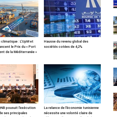
 climatique : L’UpM et
Hausse du revenu global des
ncent le Prix du « Port
sociétés cotées de 4,2%
lient de la Méditerranée »
NB pousuit l’exécution
La relance de l’économie tunisienne
de ses principales
nécessite une volonté claire de