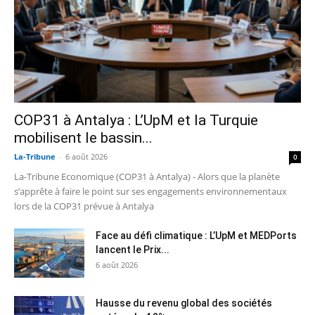
COP31 à Antalya : L’UpM et la Turquie
mobilisent le bassin...
La-Tribune
-
6 août 2026
0
La-Tribune Economique (COP31 à Antalya) - Alors que la planète
s’apprête à faire le point sur ses engagements environnementaux
lors de la COP31 prévue à Antalya
Face au défi climatique : L’UpM et MEDPorts
lancent le Prix...
6 août 2026
Hausse du revenu global des sociétés