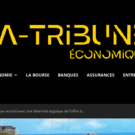
NOMIE
LA BOURSE
BANQUES
ASSURANCES
ENTR
La
e record avec une diversité atypique de l’offre à...
Tribune