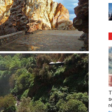
T
s
r
Sa