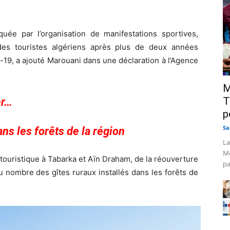
uée par l’organisation de manifestations sportives,
r des touristes algériens après plus de deux années
19, a ajouté Marouani dans une déclaration à l’Agence
M
T
er…
p
Sa
ans les forêts de la région
La
Mo
fre touristique à Tabarka et Aïn Draham, de la réouverture
pa
u nombre des gîtes ruraux installés dans les forêts de