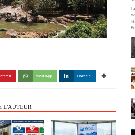
La
na
ré
En
interest
WhatsApp
Linkedin
E L'AUTEUR