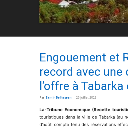
Engouement et R
record avec une 
l’offre à Tabarka
Par
Samir Belhassen
-
25 juillet 2022
La-Tribune Economique (Recette tourist
touristiques dans la ville de Tabarka (au 
d’août, compte tenu des réservations effect