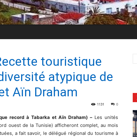
ecette touristique
diversité atypique de
 et Aïn Draham
1131
0
ique record à Tabarka et Aïn Draham) –
Les unités
nord ouest de la Tunisie) afficheront complet, au mois
uées, a fait savoir, le délégué régional du tourisme à