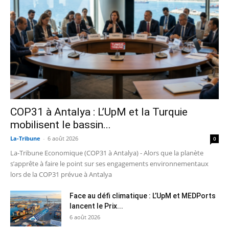
COP31 à Antalya : L’UpM et la Turquie
mobilisent le bassin...
La-Tribune
-
6 août 2026
0
La-Tribune Economique (COP31 à Antalya) - Alors que la planète
s’apprête à faire le point sur ses engagements environnementaux
lors de la COP31 prévue à Antalya
Face au défi climatique : L’UpM et MEDPorts
lancent le Prix...
6 août 2026