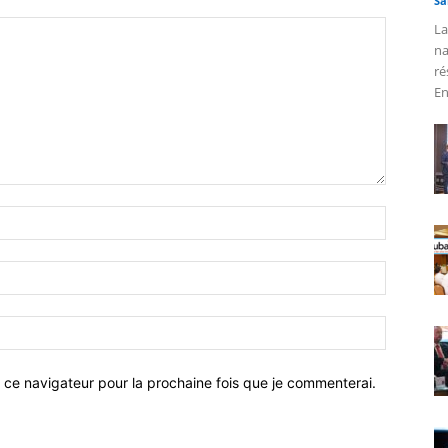
Sa
La
na
ré
En
 ce navigateur pour la prochaine fois que je commenterai.