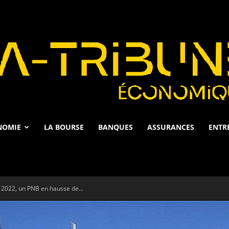
NOMIE
LA BOURSE
BANQUES
ASSURANCES
ENTR
La
 2022, un PNB en hausse de...
Tribune