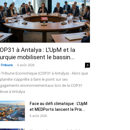
OP31 à Antalya : L’UpM et la
urquie mobilisent le bassin...
-Tribune
-
6 août 2026
0
-Tribune Economique (COP31 à Antalya) - Alors que
 planète s’apprête à faire le point sur ses
gagements environnementaux lors de la COP31
évue à Antalya
Face au défi climatique : L’UpM
et MEDPorts lancent le Prix...
6 août 2026