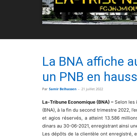
La BNA affiche a
un PNB en hauss
Par
Samir Belhassen
-
21 juillet 2022
La-Tribune Economique (BNA) –
Selon les i
(BNA), à la fin du second trimestre 2022, l’
et agios réservés, a atteint 13.586 milli
dinars au 30-06-2021, enregistrant ainsi u
Les dépôts de la clientèle ont enregistré,