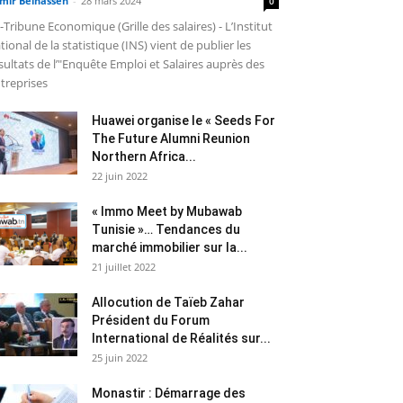
mir Belhassen
-
28 mars 2024
0
-Tribune Economique (Grille des salaires) - L’Institut
tional de la statistique (INS) vient de publier les
sultats de l’"Enquête Emploi et Salaires auprès des
treprises
Huawei organise le « Seeds For
The Future Alumni Reunion
Northern Africa...
22 juin 2022
« Immo Meet by Mubawab
Tunisie »… Tendances du
marché immobilier sur la...
21 juillet 2022
Allocution de Taïeb Zahar
Président du Forum
International de Réalités sur...
25 juin 2022
Monastir : Démarrage des