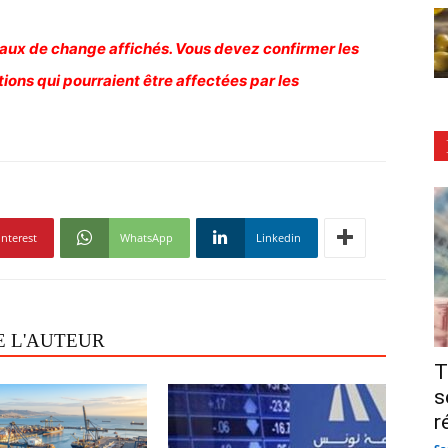
 taux de change affichés. Vous devez confirmer les
ions qui pourraient être affectées par les
interest
WhatsApp
Linkedin
E L'AUTEUR
T
s
r