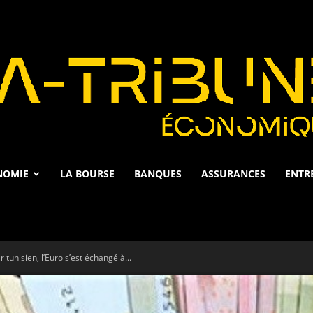
NOMIE
LA BOURSE
BANQUES
ASSURANCES
ENTR
La
tunisien, l’Euro s’est échangé à...
Tribune