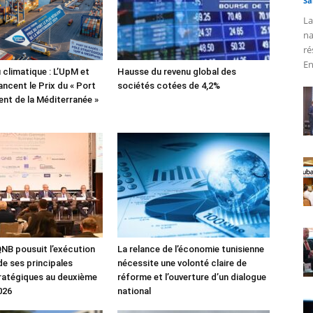
Sa
La
na
ré
En
 climatique : L’UpM et
Hausse du revenu global des
ncent le Prix du « Port
sociétés cotées de 4,2%
lient de la Méditerranée »
NB pousuit l’exécution
La relance de l’économie tunisienne
de ses principales
nécessite une volonté claire de
tratégiques au deuxième
réforme et l’ouverture d’un dialogue
026
national