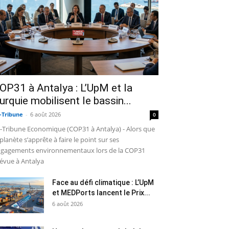
OP31 à Antalya : L’UpM et la
urquie mobilisent le bassin...
-Tribune
-
6 août 2026
0
-Tribune Economique (COP31 à Antalya) - Alors que
 planète s’apprête à faire le point sur ses
gagements environnementaux lors de la COP31
évue à Antalya
Face au défi climatique : L’UpM
et MEDPorts lancent le Prix...
6 août 2026