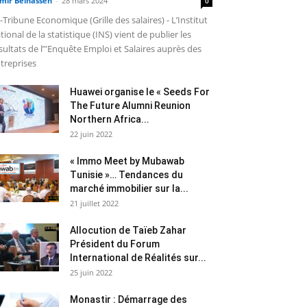
mir Belhassen
-
28 mars 2024
0
-Tribune Economique (Grille des salaires) - L’Institut
tional de la statistique (INS) vient de publier les
sultats de l’"Enquête Emploi et Salaires auprès des
treprises
Huawei organise le « Seeds For
The Future Alumni Reunion
Northern Africa...
22 juin 2022
« Immo Meet by Mubawab
Tunisie »… Tendances du
marché immobilier sur la...
21 juillet 2022
Allocution de Taïeb Zahar
Président du Forum
International de Réalités sur...
25 juin 2022
Monastir : Démarrage des