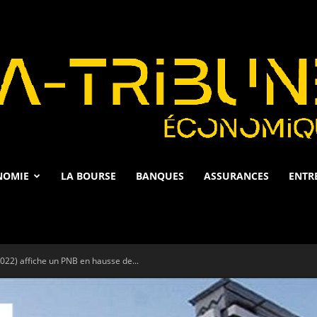
NOMIE
LA BOURSE
BANQUES
ASSURANCES
ENTR
La
2022) affiche un PNB en hausse de...
Tribune