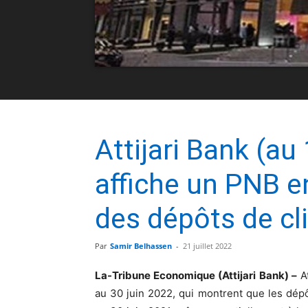
Attijari Bank (a
affiche un PNB e
des dépôts de cl
Par
Samir Belhassen
-
21 juillet 2022
La-Tribune Economique (Attijari Bank) –
At
au 30 juin 2022, qui montrent que les dépô