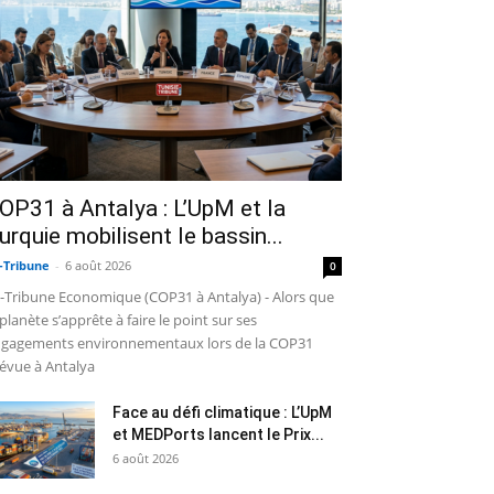
OP31 à Antalya : L’UpM et la
urquie mobilisent le bassin...
-Tribune
-
6 août 2026
0
-Tribune Economique (COP31 à Antalya) - Alors que
 planète s’apprête à faire le point sur ses
gagements environnementaux lors de la COP31
évue à Antalya
Face au défi climatique : L’UpM
et MEDPorts lancent le Prix...
6 août 2026