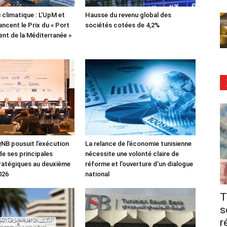
 climatique : L’UpM et
Hausse du revenu global des
ncent le Prix du « Port
sociétés cotées de 4,2%
lient de la Méditerranée »
NB pousuit l’exécution
La relance de l’économie tunisienne
de ses principales
nécessite une volonté claire de
tratégiques au deuxième
réforme et l’ouverture d’un dialogue
026
national
T
s
r