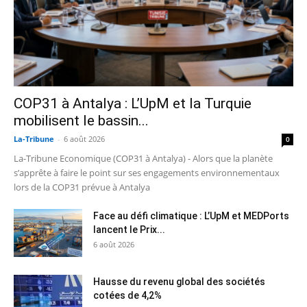
COP31 à Antalya : L’UpM et la Turquie
mobilisent le bassin...
La-Tribune
-
6 août 2026
0
La-Tribune Economique (COP31 à Antalya) - Alors que la planète
s’apprête à faire le point sur ses engagements environnementaux
lors de la COP31 prévue à Antalya
Face au défi climatique : L’UpM et MEDPorts
lancent le Prix...
6 août 2026
Hausse du revenu global des sociétés
cotées de 4,2%