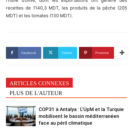
l’huile d’olive, dont les exportations ont généré des
recettes de 1140,3 MDT, les produits de la pêche (205
MDT) et les tomates (130 MDT).
Facebook
Twitter
Pinterest
ARTICLES CONNEXES
PLUS DE L'AUTEUR
COP31 à Antalya : L’UpM et la Turquie
mobilisent le bassin méditerranéen
face au péril climatique