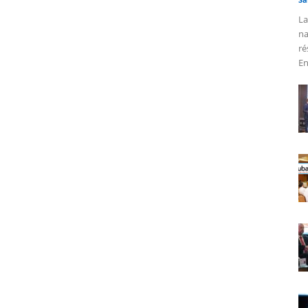
La
na
ré
En