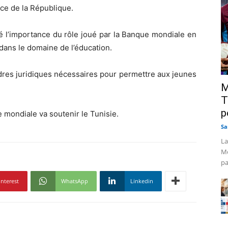
ce de la République.
gné l’importance du rôle joué par la Banque mondiale en
dans le domaine de l’éducation.
cadres juridiques nécessaires pour permettre aux jeunes
M
T
p
e mondiale va soutenir le Tunisie.
Sa
La
Mo
pa
interest
WhatsApp
Linkedin