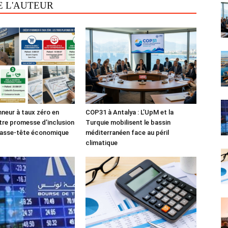
E L'AUTEUR
nneur à taux zéro en
COP31 à Antalya : L’UpM et la
tre promesse d’inclusion
Turquie mobilisent le bassin
casse-tête économique
méditerranéen face au péril
climatique