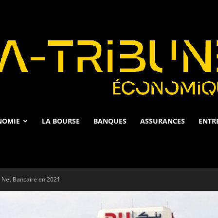
NOMIE
LA BOURSE
BANQUES
ASSURANCES
ENTR
La
 Net Bancaire en 2021
Tribune