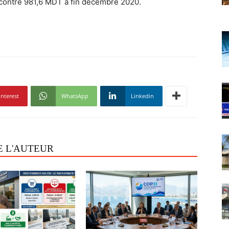
 contre 981,6 MDT à fin décembre 2020.
interest
WhatsApp
Linkedin
E L'AUTEUR