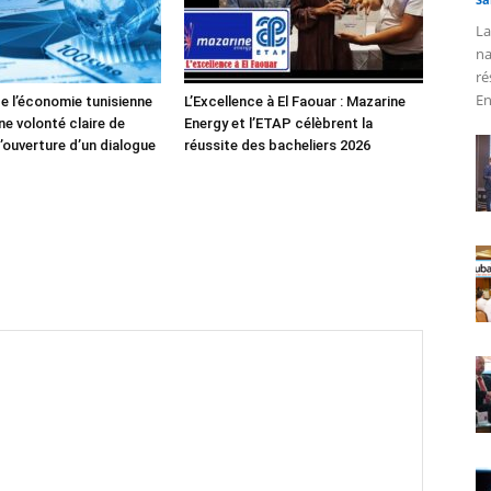
La
na
ré
En
de l’économie tunisienne
L’Excellence à El Faouar : Mazarine
ne volonté claire de
Energy et l’ETAP célèbrent la
’ouverture d’un dialogue
réussite des bacheliers 2026