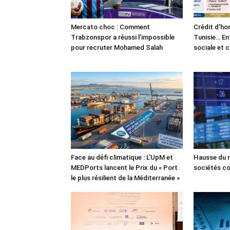
Mercato choc : Comment
Crédit d’ho
Trabzonspor a réussi l’impossible
Tunisie… En
pour recruter Mohamed Salah
sociale et 
Face au défi climatique : L’UpM et
Hausse du r
MEDPorts lancent le Prix du « Port
sociétés co
le plus résilient de la Méditerranée »