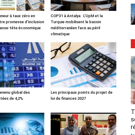
nneur à taux zéro en
COP31 à Antalya : L’UpM et la
tre promesse d’inclusion
Turquie mobilisent le bassin
casse-tête économique
méditerranéen face au péril
climatique
evenu global des
Les principaux points du projet de
tées de 4,2%
loi de finances 2027
T
s
r
Sa