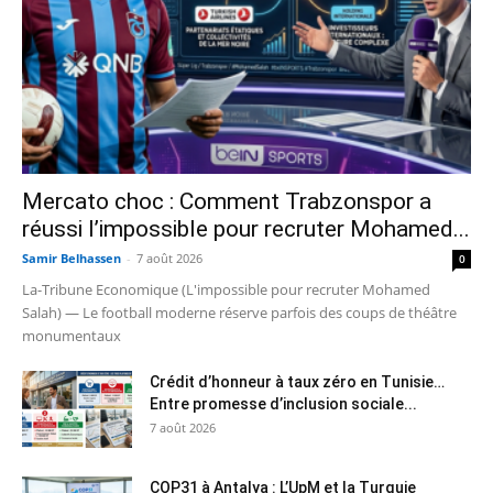
Mercato choc : Comment Trabzonspor a
réussi l’impossible pour recruter Mohamed...
Samir Belhassen
-
7 août 2026
0
La-Tribune Economique (L'impossible pour recruter Mohamed
Salah) — Le football moderne réserve parfois des coups de théâtre
monumentaux
Crédit d’honneur à taux zéro en Tunisie…
Entre promesse d’inclusion sociale...
7 août 2026
COP31 à Antalya : L’UpM et la Turquie